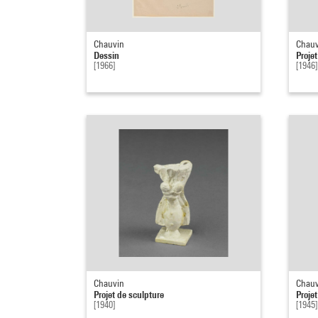
Chauvin
Chauv
Dessin
Proje
[1966]
[1946]
Chauvin
Chauv
Projet de sculpture
Proje
[1940]
[1945]