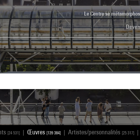
Le Centre se métamorpho
Deven
nts
Œuvres
Artistes/personnalités
|
|
|
[24 531]
[139 384]
[25 317]