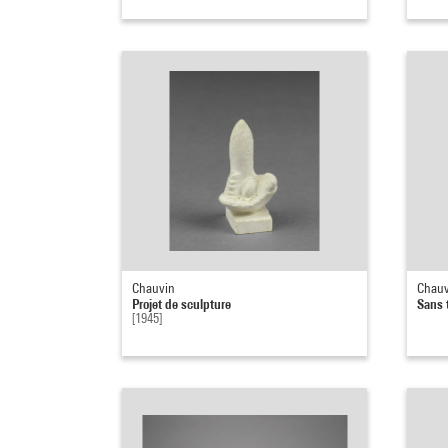
Chauvin
Chauv
Projet de sculpture
Sans t
[1945]