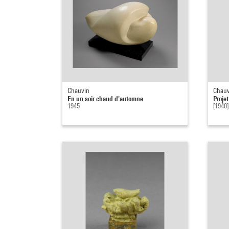
Chauvin
Chauv
En un soir chaud d'automne
Proje
1945
[1940]