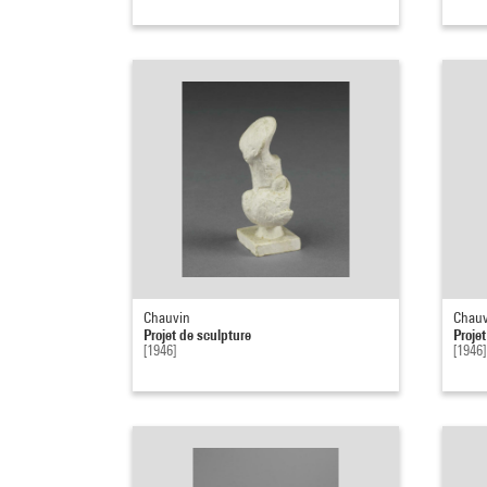
Chauvin
Chauv
Projet de sculpture
Proje
[1946]
[1946]