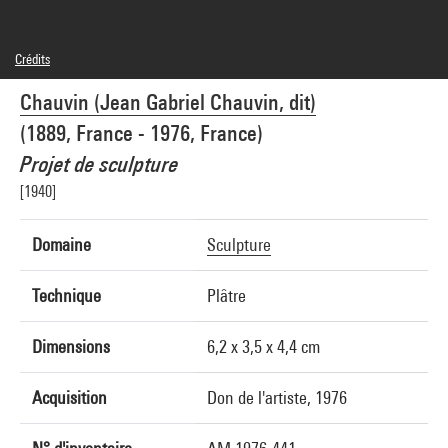
Crédits
© Chauvin
Chauvin (Jean Gabriel Chauvin, dit)
Crédit photographique : Centre Pompidou, MNAM-CCI/Bertrand Prévost/Dist.
GrandPalaisRmn
(1889, France - 1976, France)
Réf. image : 4N57727
Diffusion image :
Projet de sculpture
GrandPalaisRmnPhoto
[1940]
Domaine
Sculpture
Technique
Plâtre
Dimensions
6,2 x 3,5 x 4,4 cm
Acquisition
Don de l'artiste, 1976