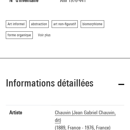
N° d'inventaire
AM 1976-441
Art informel
abstraction
art non-figuratif
biomorphisme
forme organique
Voir plus
Informations détaillées
Artiste
Chauvin (Jean Gabriel Chauvin,
dit)
(1889, France - 1976, France)