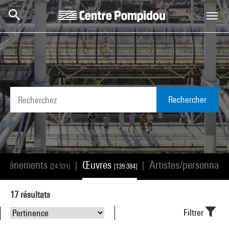
Aller au contenu principal
Centre Pompidou
Rechercher
Événements
Œuvres
Artistes/personnali
|
|
[24 531]
[139 384]
17
résultats
Filtrer