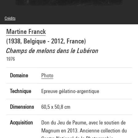
Crédits
© Martine Franck / Magnum Photos
Martine Franck
Crédit photographique : Centre Pompidou, MNAM-CCI/Bertrand Prévost/Dist.
GrandPalaisRmn
(1938, Belgique - 2012, France)
Réf. image : 4N59254
Champs de melons dans le Lubéron
1976
Domaine
Photo
Technique
Epreuve gélatino-argentique
Dimensions
60,5 x 50,8 cm
Acquisition
Don du Jeu de Paume, avec le soutien de
Magnum en 2013. Ancienne collection du