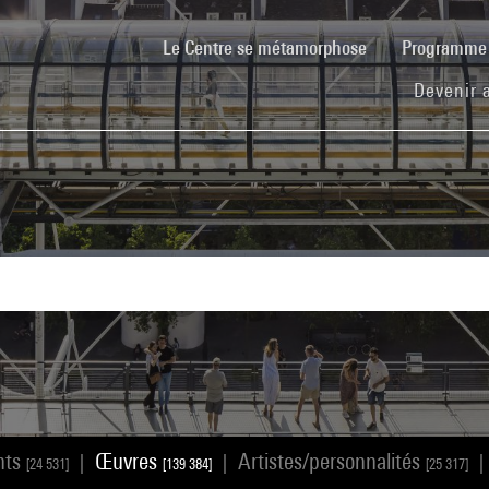
(current)
Le Centre se métamorphose
Programm
Devenir 
nts
Œuvres
Artistes/personnalités
|
|
|
[24 531]
[139 384]
[25 317]