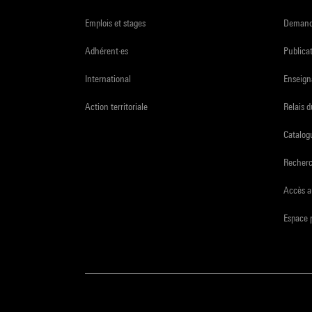
Emplois et stages
Demande
Adhérent·es
Publicat
International
Enseign
Action territoriale
Relais 
Catalogu
Recher
Accès a
Espace 