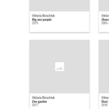
Viktoria Binschtok
Viktor
Big-ass-people
(Sans 
2015
2003 
Viktoria Binschtok
Viktor
Zen-garden
Dust 
2017
2018