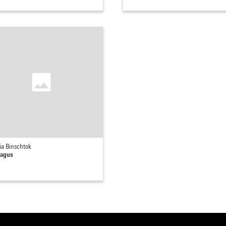
ia Binschtok
ragus