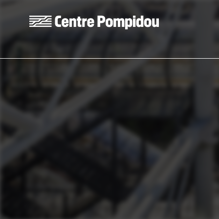
Aller au contenu principal
Centre Pompidou