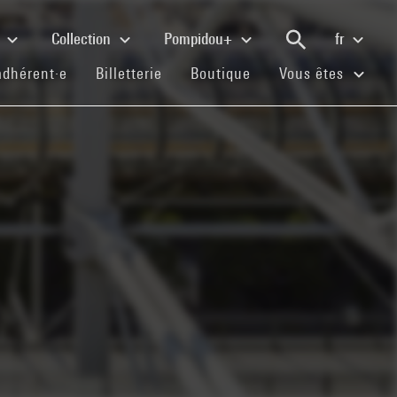
e
Collection
Pompidou+
fr
(current)
(current)
(current)
adhérent·e
Billetterie
Boutique
Vous êtes