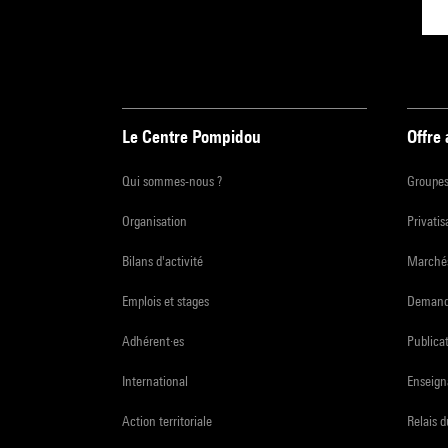
Le Centre Pompidou
Offre
Qui sommes-nous ?
Groupe
Organisation
Privatis
Bilans d'activité
Marchés
Emplois et stages
Demande
Adhérent·es
Publicat
International
Enseign
Action territoriale
Relais 