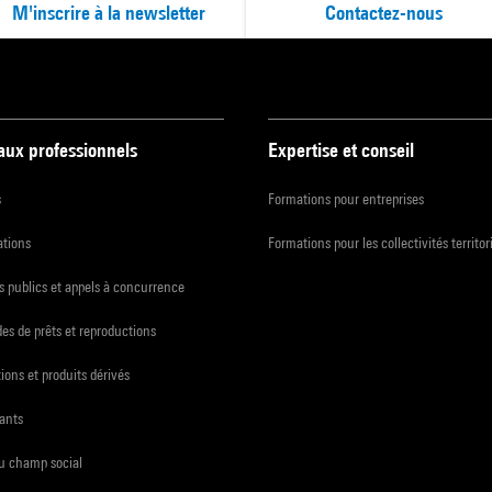
M'inscrire à la newsletter
Contactez-nous
 aux professionnels
Expertise et conseil
s
Formations pour entreprises
ations
Formations pour les collectivités territor
 publics et appels à concurrence
s de prêts et reproductions
ions et produits dérivés
ants
du champ social