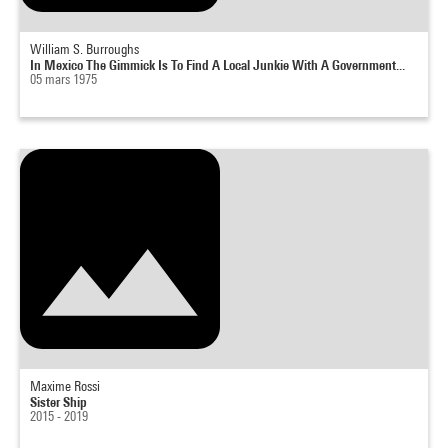
William S. Burroughs
In Mexico The Gimmick Is To Find A Local Junkie With A Government...
05 mars 1975
Maxime Rossi
Sister Ship
2015 - 2019