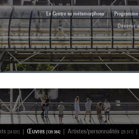
(current)
Le Centre se métamorphose
Programm
Devenir 
nts
Œuvres
Artistes/personnalités
|
|
|
[24 531]
[139 384]
[25 317]