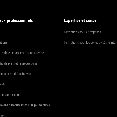
 aux professionnels
Expertise et conseil
s
Formations pour entreprises
ations
Formations pour les collectivités territor
 publics et appels à concurrence
s de prêts et reproductions
ions et produits dérivés
ants
du champ social
e des itinérances pour le jeune public
che