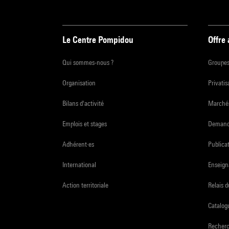
Le Centre Pompidou
Offre
Qui sommes-nous ?
Groupe
Organisation
Privatis
Bilans d'activité
Marchés
Emplois et stages
Demande
Adhérent·es
Publicat
International
Enseign
Action territoriale
Relais 
Catalogu
Recher