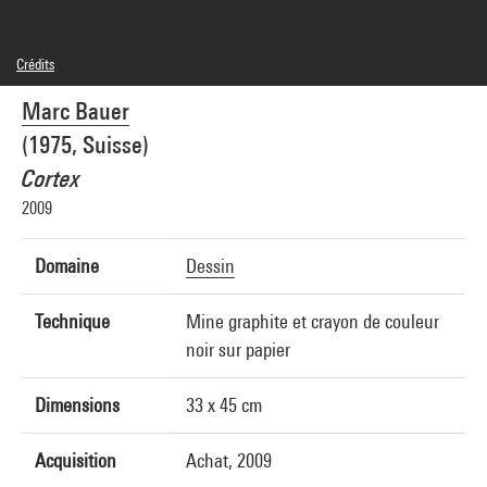
Crédits
© Marc Bauer
Marc Bauer
Crédit photographique : Georges Meguerditchian - Centre Pompidou, MNAM-CCI
Réf. image : 4N09671
(1975, Suisse)
Cortex
2009
Domaine
Dessin
Technique
Mine graphite et crayon de couleur
noir sur papier
Dimensions
33 x 45 cm
Acquisition
Achat, 2009