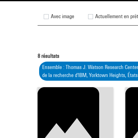
Avec image
Actuellement en prê
8
résultats
Ensemble : Thomas J. Watson Research Center,
de la recherche d'IBM, Yorktown Heights, État