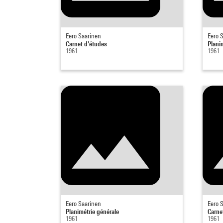
Eero Saarinen
Eero 
Carnet d'études
Plani
1961
1961
Eero Saarinen
Eero 
Planimétrie générale
Carne
1961
1961