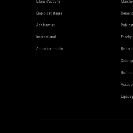
Bilans d'activité
Marchés
Emplois et stages
Demande
Adhérent·es
Publicat
International
Enseign
Action territoriale
Relais 
Catalogu
Recher
Accès a
Espace 