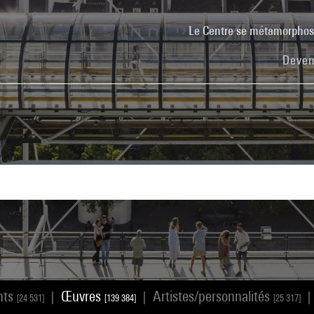
Le Centre se métamorpho
Deven
nts
Œuvres
Artistes/personnalités
|
|
|
[24 531]
[139 384]
[25 317]