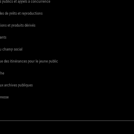
 publics et appels à concurrence
s de prêts et reproductions
ions et produits dérivés
ants
du champ social
e des itinérances pour le jeune public
che
ux archives publiques
presse