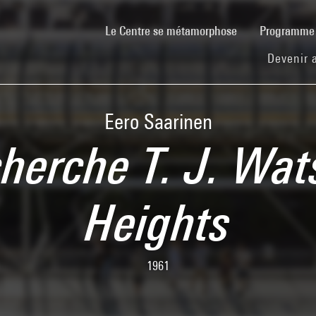
(current)
Le Centre se métamorphose
Programm
Devenir 
Eero Saarinen
herche T. J. Wa
Heights
1961