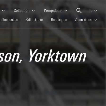
e
Collection
Pompidou+
fr
(current)
(current)
(current)
adhérent·e
Billetterie
Boutique
Vous êtes
tson, Yorktown