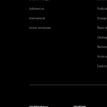
Adhérent·es
Publicat
International
Enseign
Action territoriale
Relais 
Catalogu
Recher
Accès a
Espace 