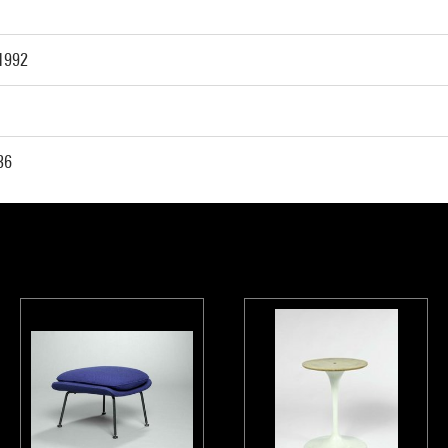
1992
36