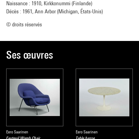
Naissance : 1910, Kirkkonummi (Finlande)
Décès : 1961, Ann Arbor (Michigan, États-Unis)
© droits réservés
Ses œuvres
Eero Saarinen
Eero Saarinen
Fauteuil Womb Chair
Table basse