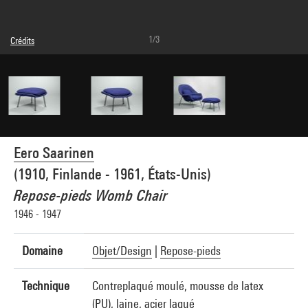
1/3
Crédits
© droits réservés
Crédit photographique : Centre Pompidou, MNAM-CCI/Bertrand Prévost/Dist.
GrandPalaisRmn
Réf. image : 4N42272
Diffusion image :
GrandPalaisRmnPhoto
Eero Saarinen
(1910, Finlande - 1961, États-Unis)
Repose-pieds Womb Chair
1946 - 1947
Domaine
Objet/Design
|
Repose-pieds
Technique
Contreplaqué moulé, mousse de latex
(PU), laine, acier laqué