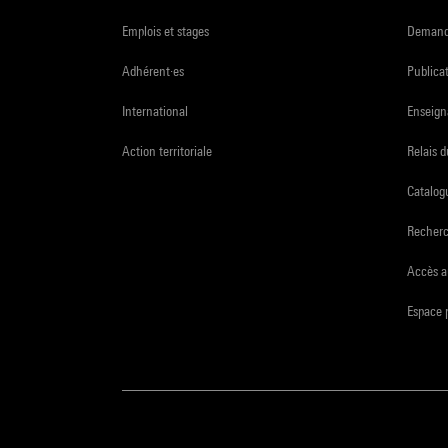
Emplois et stages
Demande
Adhérent·es
Publicat
International
Enseign
Action territoriale
Relais 
Catalogu
Recher
Accès a
Espace 