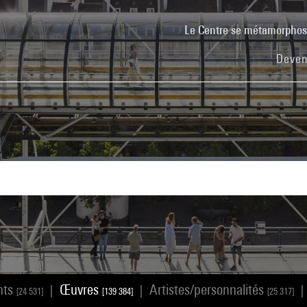
Le Centre se métamorpho
Deven
nts
Œuvres
Artistes/personnalités
|
|
|
[24 531]
[139 384]
[25 317]