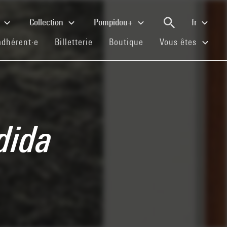
e
Collection
Pompidou+
fr
(current)
(current)
(current)
adhérent·e
Billetterie
Boutique
Vous êtes
dida