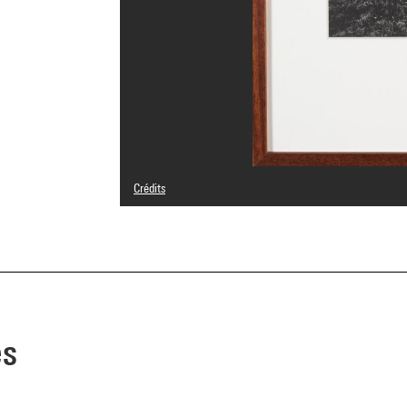
Crédits
© Adagp, Paris
Crédit photographique : Centre Pompidou, MNAM-CCI/Jane
Réf. image : 4Y12523
Diffusion image :
GrandPalaisRmnPhoto
es