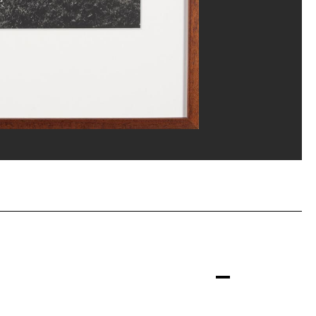
th Rodriguez-Garcia/Dist. GrandPalaisRmn