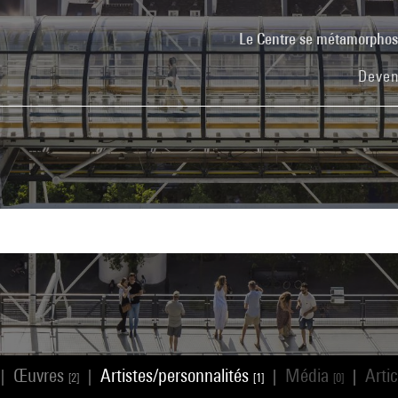
Le Centre se métamorpho
Deven
Œuvres
Artistes/personnalités
Média
Arti
|
|
|
|
[2]
[1]
[0]