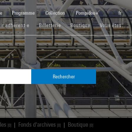
(current)
se
Programme
Collection
Pompidou+
fr
(current)
(current)
(current)
ir adhérent·e
Billetterie
Boutique
Vous êtes
Rechercher
cles
Fonds d'archives
Boutique
|
|
[0]
[0]
[0]