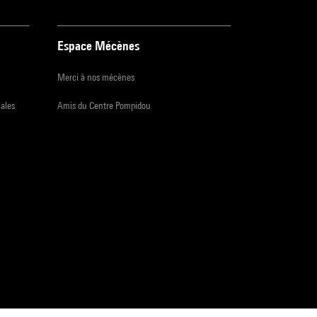
Espace Mécènes
Merci à nos mécènes
iales
Amis du Centre Pompidou