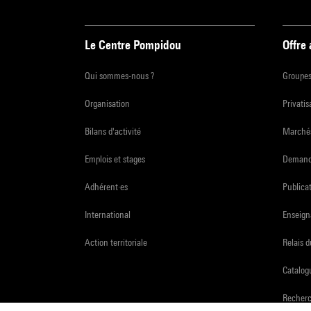
Le Centre Pompidou
Offre
Qui sommes-nous ?
Groupe
Organisation
Privatis
Bilans d'activité
Marchés
Emplois et stages
Demande
Adhérent·es
Publicat
International
Enseign
Action territoriale
Relais 
Catalogu
Recher