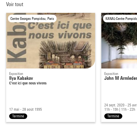
Voir tout
Centre Georges Pompidou, Paris
KANAL-Centre Pompido
Exposition
Exposition
Ilya Kabakov
John M Armleder 
C'est ici que nous vivons
24 sept. 2020 - 25 avr
17 mai - 28 août 1995
11h - 19h
|
11h - 22h
Terminé
Terminé