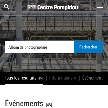
Aller au contenu principal
Centre Pompidou
Rechercher
Tous les résultats
Informations
Événements
|
|
[444]
[0]
[4
Événements
[45]