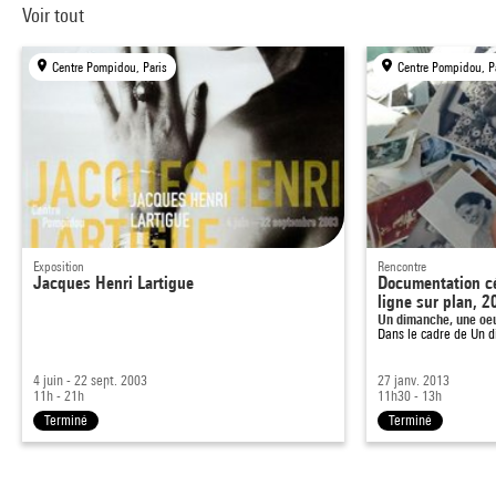
Voir tout
Centre Pompidou, Paris
Centre Pompidou, P
Exposition
Rencontre
Jacques Henri Lartigue
Documentation cél
ligne sur plan, 
Un dimanche, une oe
Dans le cadre de
Un d
4 juin - 22 sept. 2003
27 janv. 2013
11h - 21h
11h30 - 13h
Terminé
Terminé