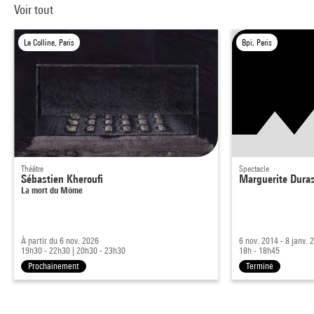
Voir tout
La Colline, Paris
Bpi, Paris
Théâtre
Spectacle
Sébastien Kheroufi
Marguerite Duras
La mort du Môme
À partir du 6 nov. 2026
6 nov. 2014 - 8 janv. 
19h30 - 22h30
|
20h30 - 23h30
18h - 18h45
Prochainement
Terminé