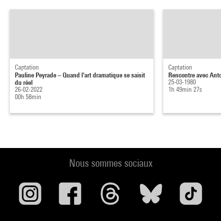
Captation
Captation
Pauline Peyrade – Quand l'art dramatique se saisit
Rencontre avec Anto
du réel
25-03-1980
26-02-2022
1h 49min 27s
00h 58min
Nous sommes sociaux