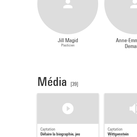
Jill Magid
Anne-Emm
Plasticien
Demar
Média
[39]
Captation
Captation
Défaire la biographie, jeu
Wittgenstein