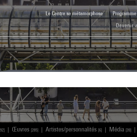
(current)
Le Centre se métamorphose
Programm
Devenir 
Œuvres
Artistes/personnalités
Média
|
|
|
|
192]
[285]
[6]
[39]