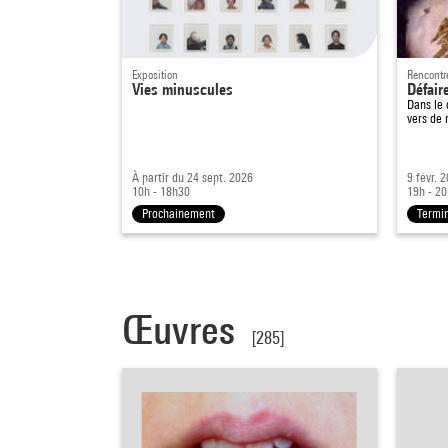
Exposition
Rencontr
Vies minuscules
Défair
Dans le
vers de 
À partir du 24 sept. 2026
9 févr. 
10h - 18h30
19h - 2
Prochainement
Termi
Œuvres
[285]