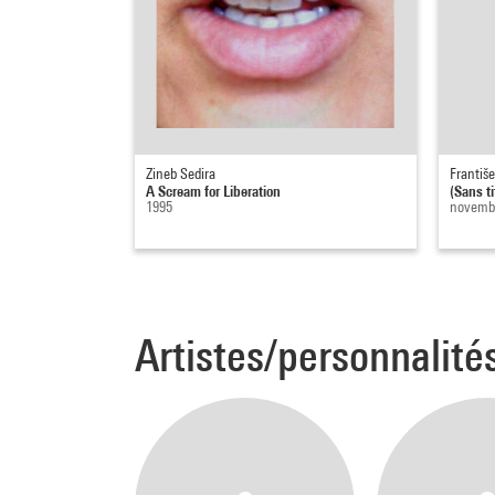
Zineb Sedira
Františ
A Scream for Liberation
(Sans ti
1995
novemb
Artistes/personnalité