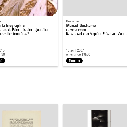
e
Rencontre
e la biographie
Marcel Duchamp
 cadre de
Faire l'histoire aujourd'hui :
La vie à crédit
nouvelles frontières ?
Dans le cadre de
Acquérir, Préserver, Montr
2015
19 avril 2007
0h30
À partir de 19h30
né
Terminé