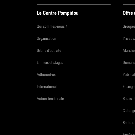
Le Centre Pompidou
Offre
Qui sommes-nous ?
Groupe
Organisation
Privatis
Bilans d'activité
Marchés
Emplois et stages
Demande
Adhérent·es
Publicat
International
Enseign
Action territoriale
Relais 
Catalogu
Recher
Accès a