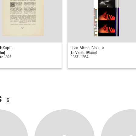
ek Kupka
Jean-Michel Alberola
tre)
La Vie de Manet
re 1926
1983 - 1984
s
[6]