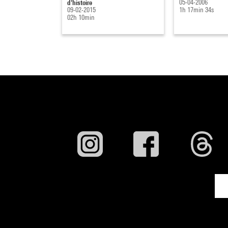
d'histoire
05-04-2006
09-02-2015
1h 17min 34s
02h 10min