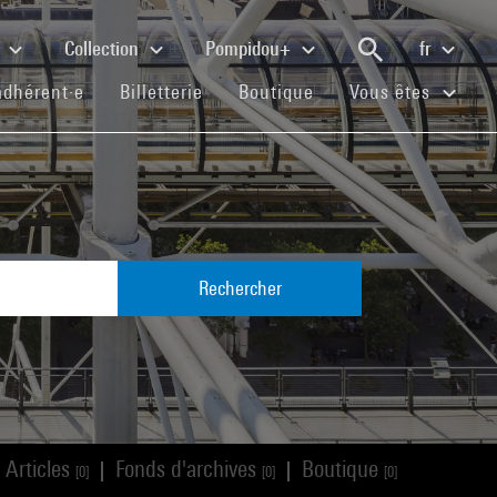
e
Collection
Pompidou+
fr
(current)
(current)
(current)
adhérent·e
Billetterie
Boutique
Vous êtes
Rechercher
Articles
Fonds d'archives
Boutique
|
|
[0]
[0]
[0]