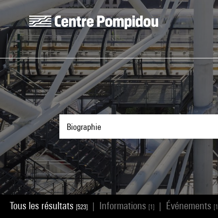
Aller au contenu principal
Centre Pompidou
Tous les résultats
Informations
Événements
|
|
[523]
[1]
[