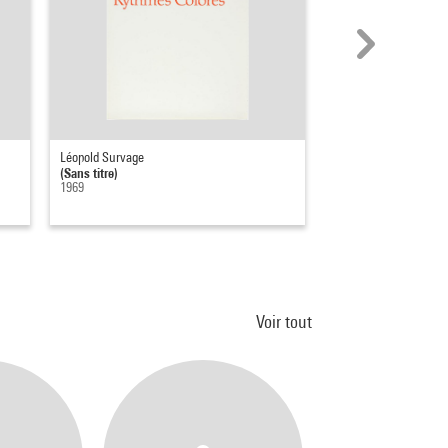
Léopold Survage
Antonio Henrique Am
(Sans titre)
(Sans titre)
1969
1967
Voir tout