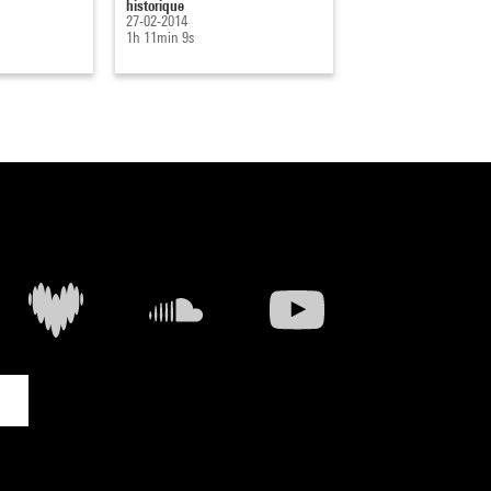
historique
nouvelles
27-02-2014
10-02-2010
1h 11min 9s
1h 36min 37s