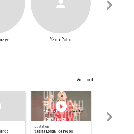
enayre
Yann Potin
Philippe Art
Voir tout
Captation
Captation
riendo
Sabina Loriga : de l'oubli
Walter Benjamin : Der