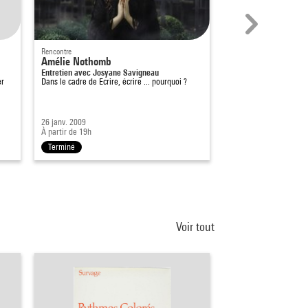
Rencontre
Rencontre
Amélie Nothomb
Emmanuel Carrère
Entretien avec Josyane Savigneau
Entretien avec Nelly K
er
Dans le cadre de
Ecrire, écrire ... pourquoi ?
Dans le cadre de
Ecrire
26 janv. 2009
11 janv. 2010
À partir de 19h
À partir de 19h
Terminé
Terminé
Voir tout