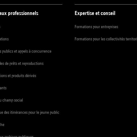
 aux professionnels
Expertise et conseil
s
Formations pour entreprises
ations
Formations pour les collectivités territor
 publics et appels à concurrence
s de prêts et reproductions
ions et produits dérivés
ants
du champ social
e des itinérances pour le jeune public
che
ux archives publiques