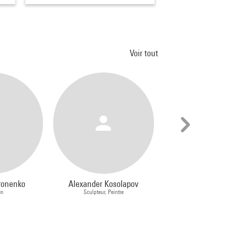
Voir tout
ronenko
Alexander Kosolapov
Dmitri Gu
en
Sculpteur, Peintre
Plasticien