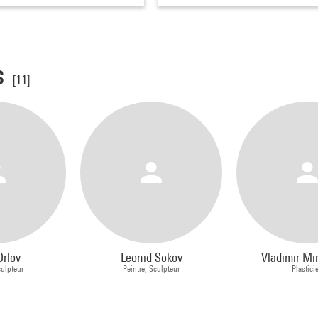
s
[11]
Orlov
Leonid Sokov
Vladimir Mi
culpteur
Peintre, Sculpteur
Plastici