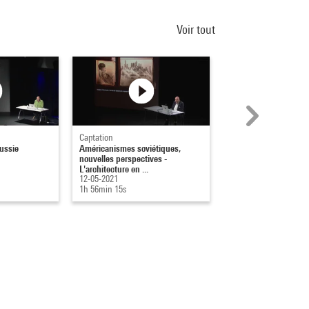
Voir tout
Captation
Captation
ussie
Américanismes soviétiques,
Moscou - Paris - Mo
nouvelles perspectives -
24-03-2021
L'architecture en ...
1h 47min 56s
12-05-2021
1h 56min 15s