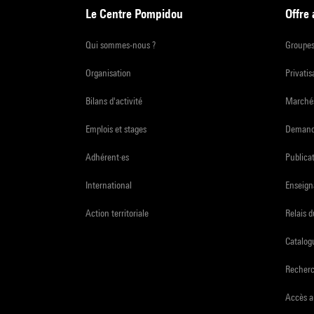
Le Centre Pompidou
Offre
Qui sommes-nous ?
Groupe
Organisation
Privatis
Bilans d'activité
Marchés
Emplois et stages
Demande
Adhérent·es
Publicat
International
Enseign
Action territoriale
Relais 
Catalogu
Recher
Accès a