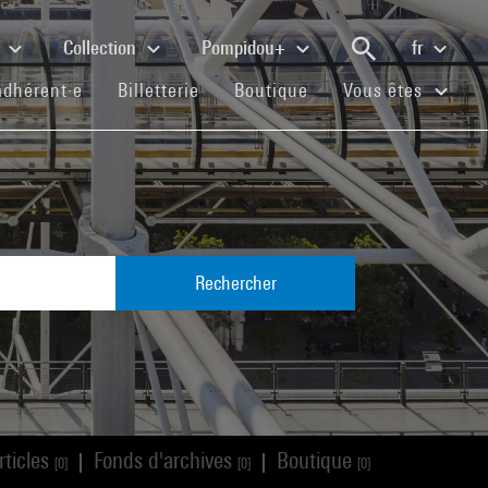
e
Collection
Pompidou+
fr
(current)
(current)
(current)
adhérent·e
Billetterie
Boutique
Vous êtes
Rechercher
rticles
Fonds d'archives
Boutique
|
|
[0]
[0]
[0]