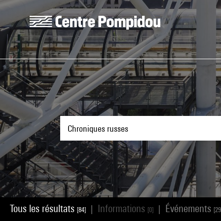
Aller au contenu principal
Centre Pompidou
Tous les résultats
Informations
Événements
|
|
[84]
[0]
[29