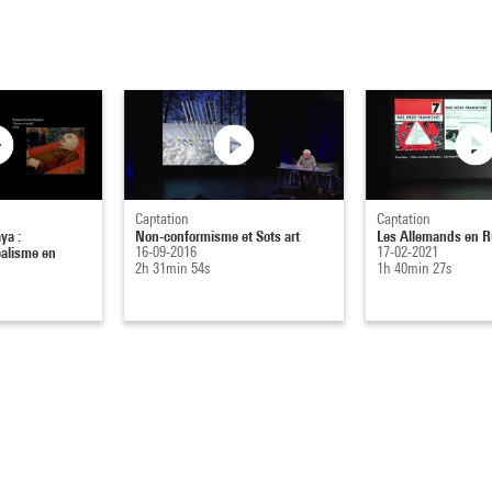
Captation
Captation
ya :
Non-conformisme et Sots art
Les Allemands en R
alisme en
16-09-2016
17-02-2021
2h 31min 54s
1h 40min 27s