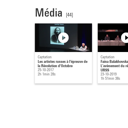
Média
[44]
Captation
Captation
Les artistes russes à l'épreuve de
Faïna Balakhovska
la Révolution d'Octobre
L’avènement du ré
25-10-2017
URSS
2h 1min 28s
23-10-2019
1h 51min 38s