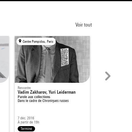
Voir tout
Centre Pompidou, Paris
Centre Pompidou, Par
Rencontre
Rencontre
Vadim Zakharov, Yuri Leiderman
Erik Bulatov et Ig
Parole aux collections
Parole aux collections
Dans le cadre de
Chroniques russes
Dans le cadre de
Chron
7 déc. 2016
24 sept. 2016
À partir de 19h
15h - 17h
Terminé
Terminé