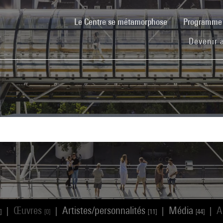
(current)
Le Centre se métamorphose
Programm
Devenir 
Œuvres
Artistes/personnalités
Média
A
|
|
|
|
]
[0]
[11]
[44]