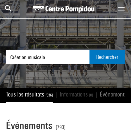
Aller au contenu principal
Centre Pompidou
Rechercher
Tous les résultats
Informations
Événements
|
|
[936]
[0]
[
Événements
[793]