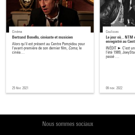
Cinéma
Coulisses
Bertrand Bonello, cinéaste et musicien
Le jour où... NTM 
enregistré au Ce
Alors qu'il est présent au Centre Pompidou pour
l'avant-première de son dernier film,
Coma
, le
INÉDIT ► C’est un 
cinéa…
l’été 1989, JoeySta
passé …
25 févr. 2021
09 nov. 2022
Nous sommes sociaux