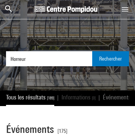
Aller au contenu principal
Centre Pompidou
Rechercher
Tous les résultats
Informations
Événements
|
|
[189]
[0]
[
Événements
[175]