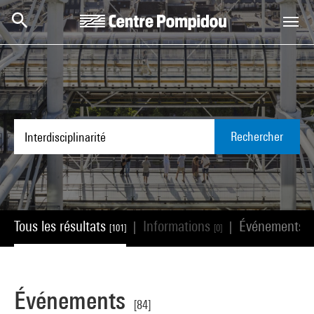
Aller au contenu principal
Centre Pompidou
Rechercher
Tous les résultats
Informations
Événements
|
|
[101]
[0]
[8
Événements
[84]