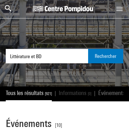
Aller au contenu principal
Centre Pompidou
Rechercher
Tous les résultats
Informations
Événements
|
|
[921]
[0]
[1
Événements
[10]