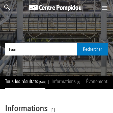
Aller au contenu principal
Centre Pompidou
Rechercher
Tous les résultats
Informations
Événements
|
|
[543]
[1]
[
Informations
[1]