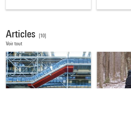
Articles
[10]
Voir tout
Coulisses
Cinéma
Le Centre Pompidou, un média à part entière
Stephen Vitiello, l
gratte-ciel…
Avec le lancement de son magazine en ligne,
gratuit et accessible sur tous les supports
Depuis plus de tren
numériques, …
explore les frontiè
d’archit…