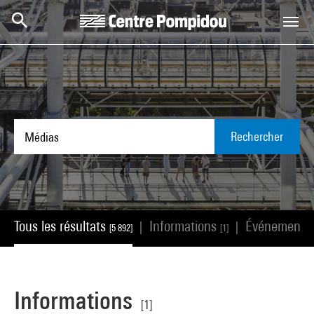
Aller au contenu principal
Centre Pompidou
Rechercher
Tous les résultats
Informations
Événements
|
|
[5 892]
[1]
Informations
[1]