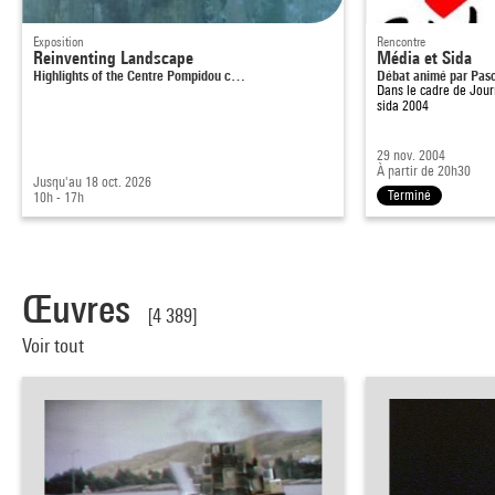
Exposition
Rencontre
Reinventing Landscape
Média et Sida
Highlights of the Centre Pompidou c…
Débat animé par Pasc
Dans le cadre de
Jour
sida 2004
29 nov. 2004
À partir de 20h30
Jusqu'au 18 oct. 2026
Terminé
10h - 17h
Œuvres
[4 389]
Voir tout