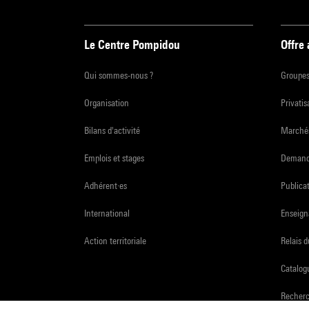
Le Centre Pompidou
Offre
Qui sommes-nous ?
Groupe
Organisation
Privatis
Bilans d'activité
Marchés
Emplois et stages
Demande
Adhérent·es
Publicat
International
Enseign
Action territoriale
Relais 
Catalogu
Recher