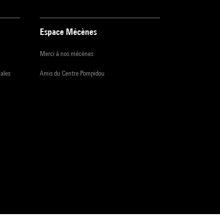
Espace Mécènes
Merci à nos mécènes
iales
Amis du Centre Pompidou