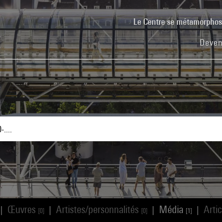
Le Centre se métamorpho
Deven
Œuvres
Artistes/personnalités
Média
Arti
|
|
|
|
[0]
[0]
[1]