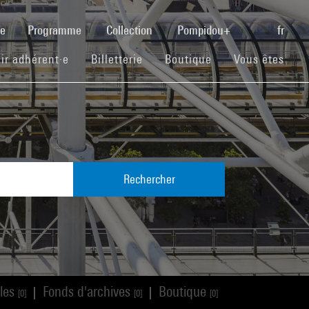
(current)
se
Programme
Collection
Pompidou+
fr
(current)
(current)
(current)
ir adhérent·e
Billetterie
Boutique
Vous êtes
Rechercher
cles
Fonds d'archives
Boutique
|
|
[0]
[0]
[0]