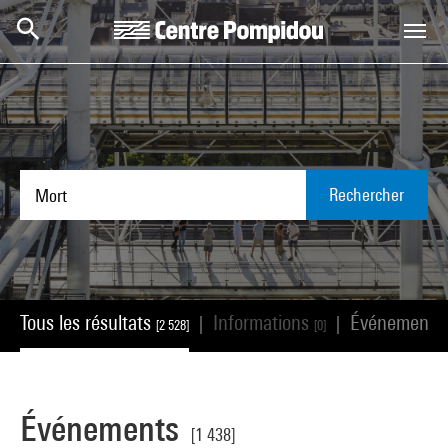
Aller au contenu principal
Centre Pompidou
Rechercher
Tous les résultats
Informations
Événements
|
|
[2 528]
[0]
Événements
[1 438]