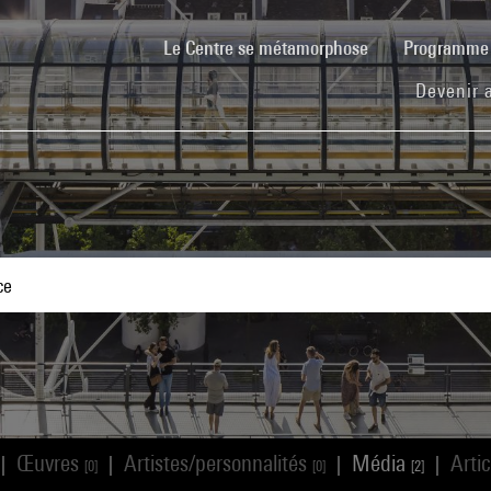
(current)
Le Centre se métamorphose
Programm
Devenir 
Œuvres
Artistes/personnalités
Média
Arti
|
|
|
|
[0]
[0]
[2]