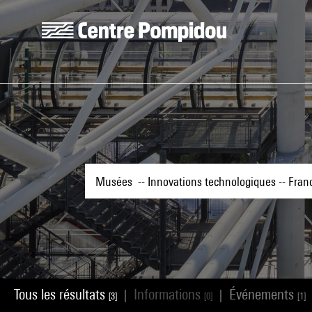
Aller au contenu principal
Centre Pompidou
Tous les résultats
Informations
Événements
|
|
[3]
[0]
[1]