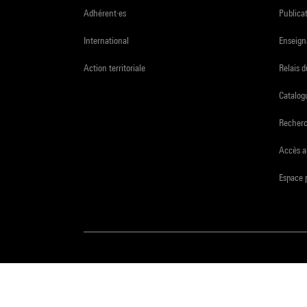
Adhérent·es
Publicat
International
Enseign
Action territoriale
Relais 
Catalogu
Recher
Accès a
Espace 