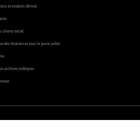
ions et produits dérivés
ants
du champ social
e des itinérances pour le jeune public
che
ux archives publiques
presse