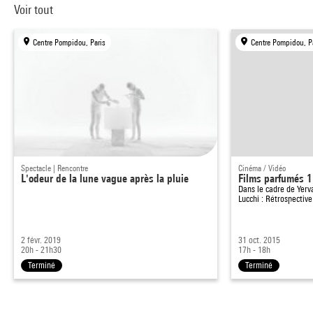
Voir tout
Centre Pompidou, Paris
Centre Pompidou, P
Spectacle | Rencontre
Cinéma / Vidéo
L'odeur de la lune vague après la pluie
Films parfumés 1
Dans le cadre de
Yerv
Lucchi : Rétrospective
2 févr. 2019
31 oct. 2015
20h - 21h30
17h - 18h
Terminé
Terminé