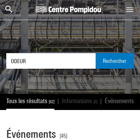
Aller au contenu principal
Centre Pompidou
Rechercher
Tous les résultats
Informations
Événements
|
|
[62]
[0]
[45
Événements
[45]