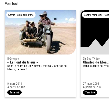
Voir tout
Centre Pompidou, Paris
Centre Pompidou, Pari
Événement
Cinéma / Vidéo
« Le Pont du trieur »
Charles de Meaux
Dans le cadre de
Un Nouveau festival / Charles de
Dans le cadre de
Pros
Meaux, la face B
9 mars 2014
27 mars 2003
À partir de 18h
À partir de 20h
Terminé
Terminé