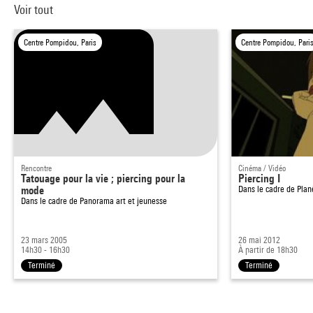
Voir tout
Centre Pompidou, Paris
Centre Pompidou, Pari
Rencontre
Cinéma / Vidéo
Tatouage pour la vie ; piercing pour la
Piercing I
mode
Dans le cadre de
Plan
Dans le cadre de
Panorama art et jeunesse
23 mars 2005
26 mai 2012
14h30 - 16h30
À partir de 18h30
Terminé
Terminé