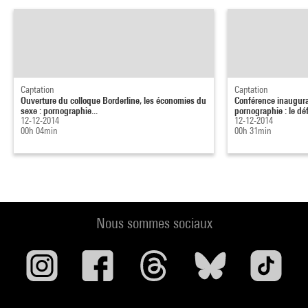
Captation
Captation
Ouverture du colloque Borderline, les économies du
Conférence inaugural
sexe : pornographie...
pornographie : le défi
12-12-2014
12-12-2014
00h 04min
00h 31min
Nous sommes sociaux