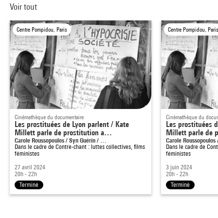
Voir tout
Centre Pompidou, Paris
Centre Pompidou, Pari
Cinémathèque du documentaire
Cinémathèque du docum
Les prostituées de Lyon parlent / Kate
Les prostituées d
Millett parle de prostitution a…
Millett parle de 
Carole Roussopoulos / Syn Guérin / …
Carole Roussopoulos 
Dans le cadre de
Contre-chant : luttes collectives, films
Dans le cadre de
Cont
féministes
féministes
27 avril 2024
3 juin 2024
20h - 22h
20h - 22h
Terminé
Terminé