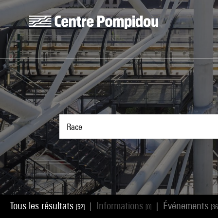
Aller au contenu principal
Centre Pompidou
Tous les résultats
Informations
Événements
|
|
[52]
[0]
[36