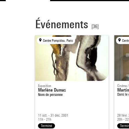
Événements
[36]
Centre Pompidou, Paris
Centr
Exposition
Cinéma /
Marlène Dumas
Marti
Nom de personne
Dans le
11 oct. - 31 déc. 2001
28 févr.
11h - 21h
20h - 22
Terminé
Termi