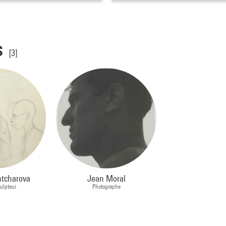
s
[3]
ntcharova
Jean Moral
culpteur
Photographe