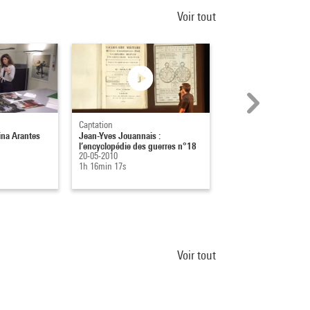
Voir tout
Captation
Captation
lina Arantes
Jean-Yves Jouannais :
Jean-Yves Jouannais 
l’encyclopédie des guerres n°18
l’encyclopédie des g
20-05-2010
20-05-2010
1h 16min 17s
1h 15min 29s
Voir tout