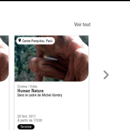
Voir tout
Centre Pompidou, Paris
Centre Pompidou, Par
Cinéma / Vidéo
Rencontre
Human Nature
Elles : actualité 
Dans le cadre de
Michel Gondry
Qu'est-ce que vous fab
26 févr. 2011
14 oct. 2009
À partir de 17h30
À partir de 19h30
Terminé
Terminé