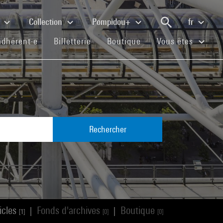
e
Collection
Pompidou+
fr
(current)
(current)
(current)
adhérent·e
Billetterie
Boutique
Vous êtes
Rechercher
icles
Fonds d'archives
Boutique
|
|
[1]
[0]
[0]