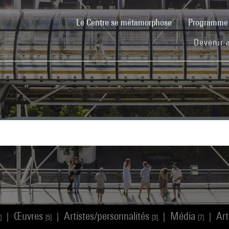
(current)
Le Centre se métamorphose
Programm
Devenir 
Œuvres
Artistes/personnalités
Média
Art
|
|
|
|
]
[5]
[3]
[7]