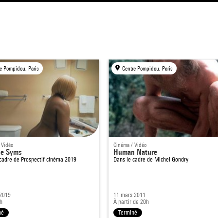
e Pompidou, Paris
Centre Pompidou, Paris
 Vidéo
Cinéma / Vidéo
ne Syms
Human Nature
 cadre de
Prospectif cinéma 2019
Dans le cadre de
Michel Gondry
 2019
11 mars 2011
h
À partir de 20h
né
Terminé