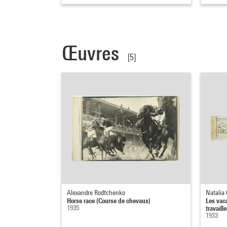
Œuvres
[5]
Alexandre Rodtchenko
Natalia
Horse race (Course de chevaux)
Les vac
1935
travaill
1933