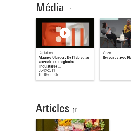
Média
[7]
Captation
Vidéo
Maurice Olender : De l'hébreu au
Rencontre avec Nel
sanscrit, un imaginaire
linguistique ...
06-03-2013
1h 40min 58s
Articles
[1]