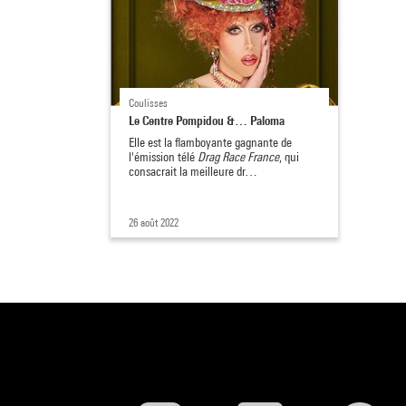
Coulisses
Le Centre Pompidou &… Paloma
Elle est la flamboyante gagnante de
l'émission télé
Drag Race France
, qui
consacrait la meilleure dr…
26 août 2022