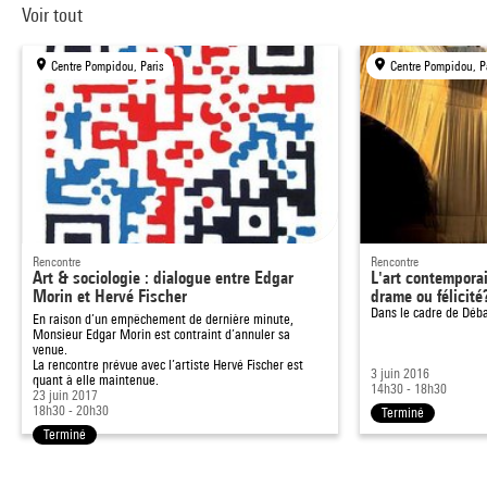
Voir tout
Centre Pompidou, Paris
Centre Pompidou, P
Rencontre
Rencontre
Art & sociologie : dialogue entre Edgar
L'art contemporai
Morin et Hervé Fischer
drame ou félicité
Dans le cadre de
Déba
En raison d’un empêchement de dernière minute,
Monsieur Edgar Morin est contraint d’annuler sa
venue.
La rencontre prévue avec l’artiste Hervé Fischer est
3 juin 2016
quant à elle maintenue.
14h30 - 18h30
23 juin 2017
18h30 - 20h30
Terminé
Terminé