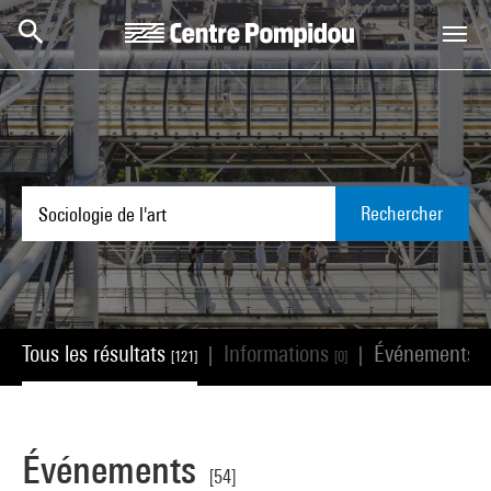
Aller au contenu principal
Centre Pompidou
Rechercher
Tous les résultats
Informations
Événements
|
|
[121]
[0]
[5
Événements
[54]