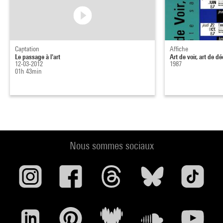
Captation
Affiche
Le passage à l'art
Art de voir, art de dé
12-03-2012
1987
01h 43min
Nous sommes sociaux