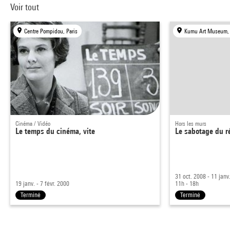
Voir tout
Centre Pompidou, Paris
Kumu Art Museum, 
Cinéma / Vidéo
Hors les murs
Le temps du cinéma, vite
Le sabotage du r
31 oct. 2008 - 11 janv
19 janv. - 7 févr. 2000
11h - 18h
Terminé
Terminé