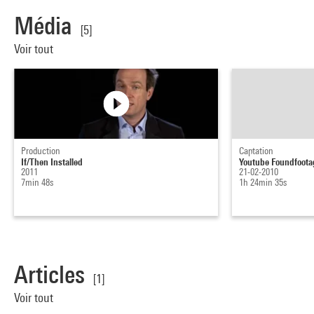
Média
[5]
Voir tout
Production
Captation
If/Then Installed
Youtube Foundfoota
2011
21-02-2010
7min 48s
1h 24min 35s
Articles
[1]
Voir tout