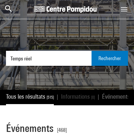
Aller au contenu principal
Centre Pompidou
Rechercher
Tous les résultats
Informations
Événements
|
|
[515]
[0]
[
Événements
[468]