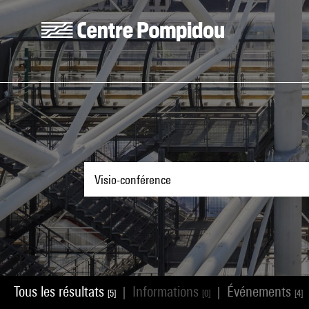
Aller au contenu principal
Centre Pompidou
Tous les résultats
Informations
Événements
|
|
[5]
[0]
[4]