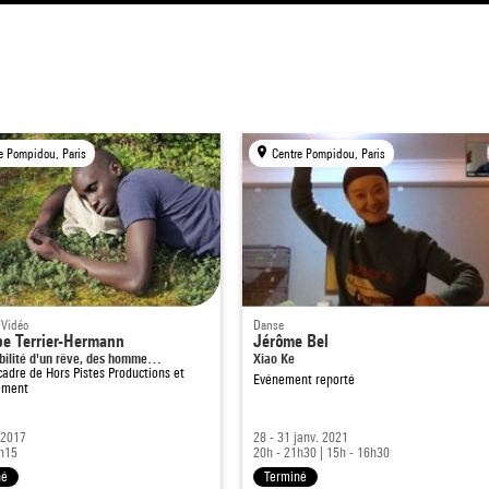
e Pompidou, Paris
Centre Pompidou, Paris
 Vidéo
Danse
pe Terrier-Hermann
Jérôme Bel
ibilité d'un rêve, des homme…
Xiao Ke
cadre de
Hors Pistes Productions et
Evénement reporté
ement
 2017
28 - 31 janv. 2021
1h15
20h - 21h30
|
15h - 16h30
né
Terminé