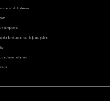
ions et produits dérivés
ants
du champ social
e des itinérances pour le jeune public
che
ux archives publiques
presse