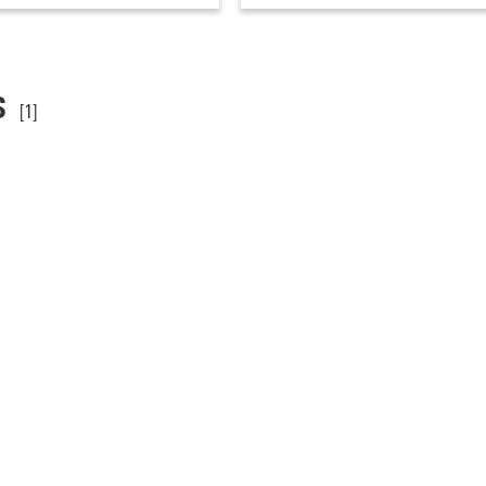
s
[1]