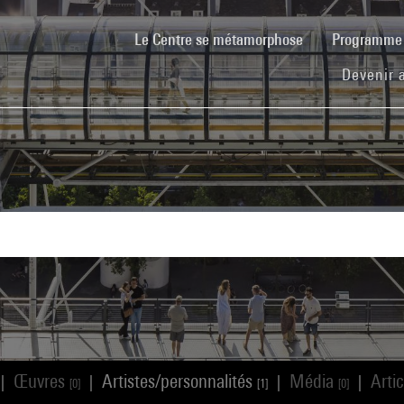
(current)
Le Centre se métamorphose
Programm
Devenir 
Œuvres
Artistes/personnalités
Média
Arti
|
|
|
|
[0]
[1]
[0]