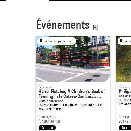
Événements
[4]
Centre Pompidou, Paris
Centr
Événement
Cinéma /
Harrel Fletcher, A Children's Book of
Philip
Farming in le Cateau-Cambrésis…
La Poss
Dans le 
Visio-conférence
Prolong
Dans le cadre de
Un Nouveau festival / BOOK
MACHINE (Paris)
9 mars 2013
15 sept.
À partir de 18h
20h - 2
Terminé
Termi