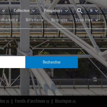
e
Collection
Pompidou+
fr
(current)
(current)
(current)
adhérent·e
Billetterie
Boutique
Vous êtes
Rechercher
cles
Fonds d'archives
Boutique
|
|
[0]
[0]
[0]