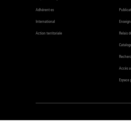
Adhérent·es
Publicat
International
Enseign
Action territoriale
Relais 
Catalogu
Recher
Accès a
Espace 