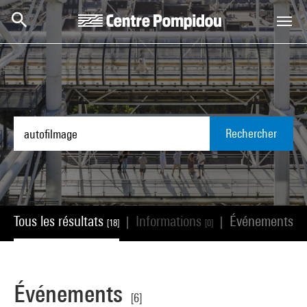
Aller au contenu principal
Centre Pompidou
Rechercher
Tous les résultats
Informations
Événements
|
|
[18]
[0]
[6]
Événements
[6]