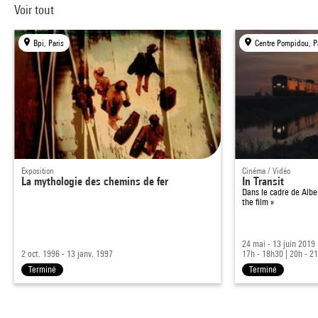
Voir tout
Bpi, Paris
Centre Pompidou, P
Exposition
Cinéma / Vidéo
La mythologie des chemins de fer
In Transit
Dans le cadre de
Albe
the film »
24 mai - 13 juin 2019
2 oct. 1996 - 13 janv. 1997
17h - 18h30
|
20h - 2
Terminé
Terminé