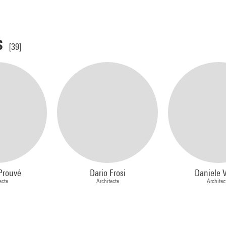
s
[39]
Prouvé
Dario Frosi
Daniele V
ecte
Architecte
Architec