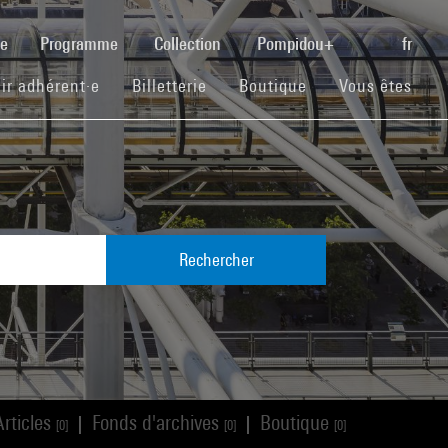
(current)
se
Programme
Collection
Pompidou+
fr
(current)
(current)
(current)
ir adhérent·e
Billetterie
Boutique
Vous êtes
Rechercher
Articles
Fonds d'archives
Boutique
|
|
[0]
[0]
[0]