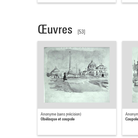
Œuvres
[53]
Anonyme (sans précision)
Anonyme
Obélisque et coupole
Coupole