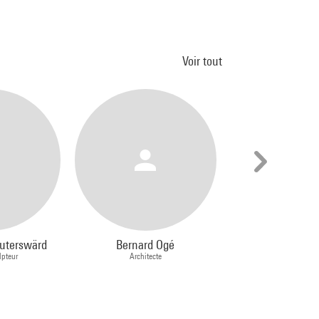
Voir tout
euterswärd
Bernard Ogé
Bernard Qu
lpteur
Architecte
Sculpteur