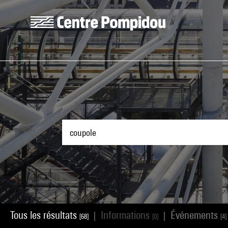
Aller au contenu principal
Centre Pompidou
Tous les résultats
Informations
Événements
|
|
[68]
[0]
[4]