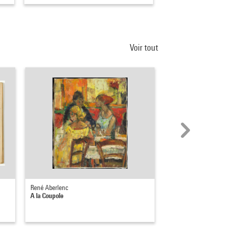
Voir tout
René Aberlenc
Carl Fredrik Reutersw
A la Coupole
Jean-Paul Sartre à la
1980