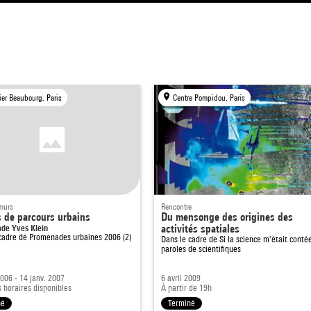
ier Beaubourg, Paris
Centre Pompidou, Paris
 murs
Rencontre
s de parcours urbains
Du mensonge des origines des
de Yves Klein
activités spatiales
cadre de
Promenades urbaines 2006 (2)
Dans le cadre de
Si la science m'était contée
paroles de scientifiques
2006 - 14 janv. 2007
6 avril 2009
s horaires disponibles
À partir de 19h
né
Terminé