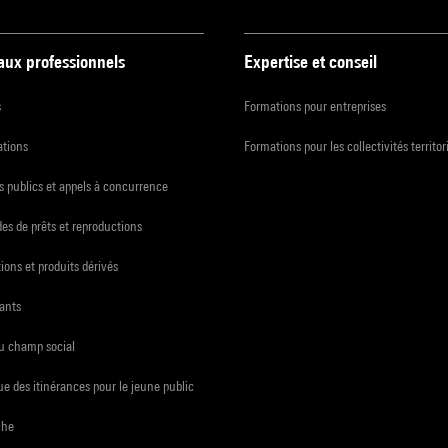
 aux professionnels
Expertise et conseil
s
Formations pour entreprises
ations
Formations pour les collectivités territor
 publics et appels à concurrence
s de prêts et reproductions
ions et produits dérivés
ants
du champ social
e des itinérances pour le jeune public
che