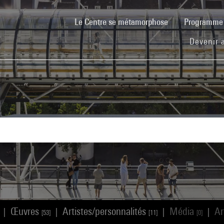
(current)
Le Centre se métamorphose
Programm
Devenir 
Œuvres
Artistes/personnalités
Média
Ar
|
|
|
|
[53]
[11]
[0]