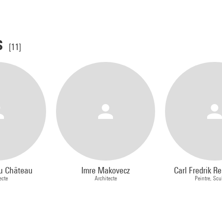
s
[11]
u Château
Imre Makovecz
Carl Fredrik R
ecte
Architecte
Peintre, Scu