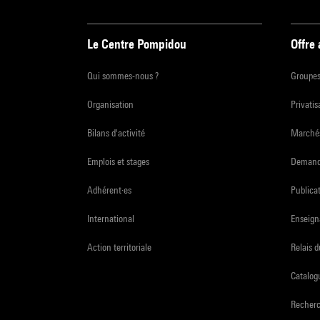
Le Centre Pompidou
Offre
Qui sommes-nous ?
Groupe
Organisation
Privatis
Bilans d'activité
Marchés
Emplois et stages
Demande
Adhérent·es
Publicat
International
Enseign
Action territoriale
Relais 
Catalogu
Recher