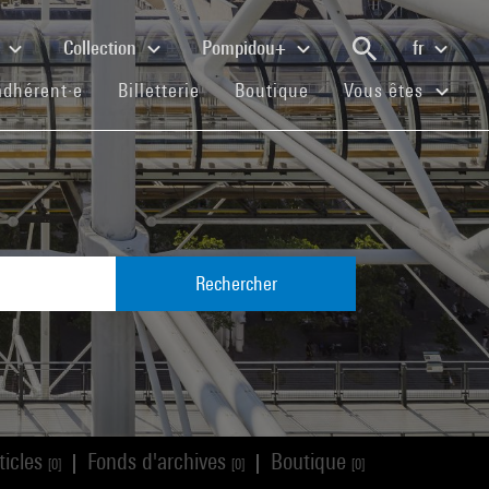
e
Collection
Pompidou+
fr
(current)
(current)
(current)
adhérent·e
Billetterie
Boutique
Vous êtes
Rechercher
ticles
Fonds d'archives
Boutique
|
|
[0]
[0]
[0]