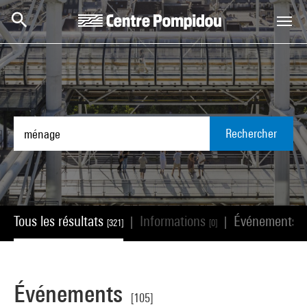
Aller au contenu principal
Centre Pompidou
Rechercher
Tous les résultats
Informations
Événements
|
|
[321]
[0]
[
Événements
[105]