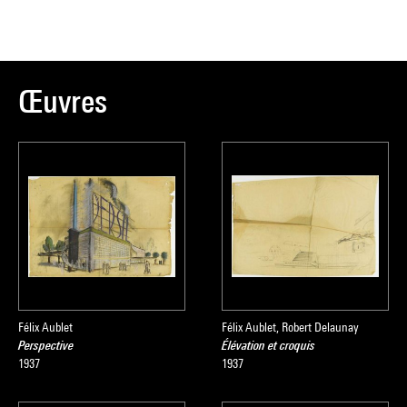
Œuvres
Félix Aublet
Félix Aublet, Robert Delaunay
Perspective
Élévation et croquis
1937
1937