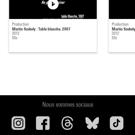
Production
Production
Martin Szekely : Table blanche, 2007
Martin Szekely
2012
2012
55s
53s
Nous sommes sociaux