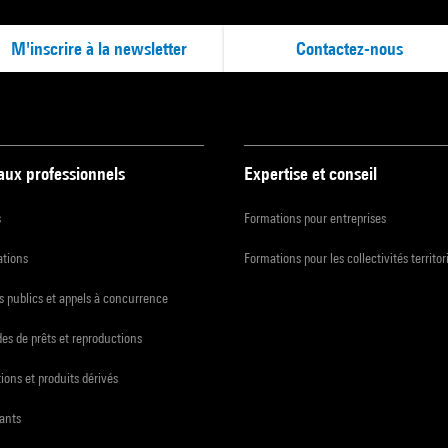
M'inscrire à la newsletter
Contactez-nous
 aux professionnels
Expertise et conseil
s
Formations pour entreprises
ations
Formations pour les collectivités territor
 publics et appels à concurrence
s de prêts et reproductions
ions et produits dérivés
ants