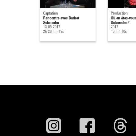
Captation
Production
Rencontre avec Barbet
Où en êtes-vous
Schroeder
Schroeder ?
13-05-2017
2017
2h 28min 19s
13min 40s