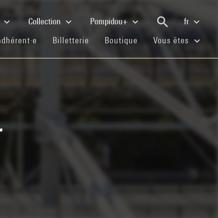
e
Collection
Pompidou+
fr
(current)
(current)
(current)
adhérent·e
Billetterie
Boutique
Vous êtes
r