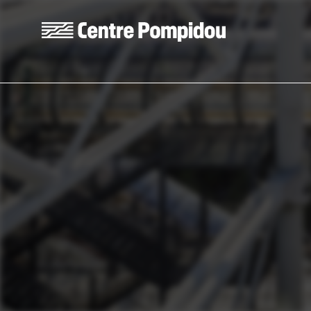
Aller au contenu principal
Centre Pompidou