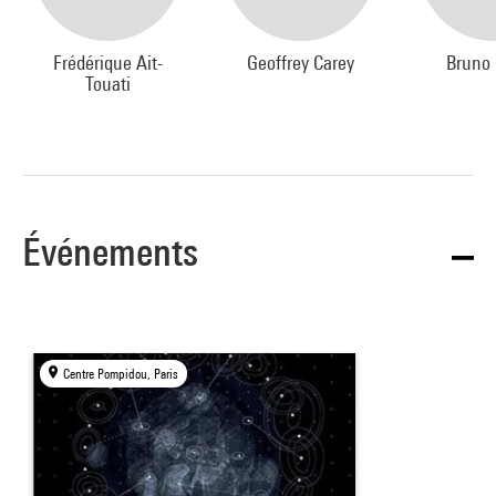
Frédérique Ait-
Geoffrey Carey
Bruno 
Touati
Événements
Centre Pompidou, Paris