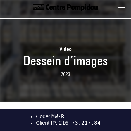
Aller au contenu principal
Centre Pompidou
Vidéo
Dessein d’images
2023