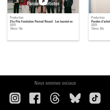
Production
Production
25e Prix Fondation Pernod Ricard : Les lauréat·es
Paroles d'artis
2025
2025
18min 18s
10min 30s
Nous sommes sociaux