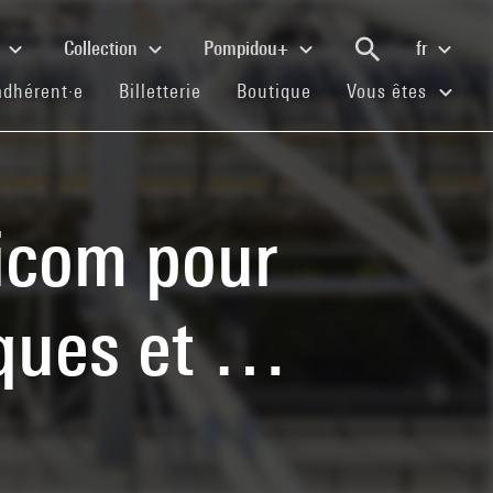
e
Collection
Pompidou+
fr
(current)
(current)
(current)
adhérent·e
Billetterie
Boutique
Vous êtes
licom pour
èques et …