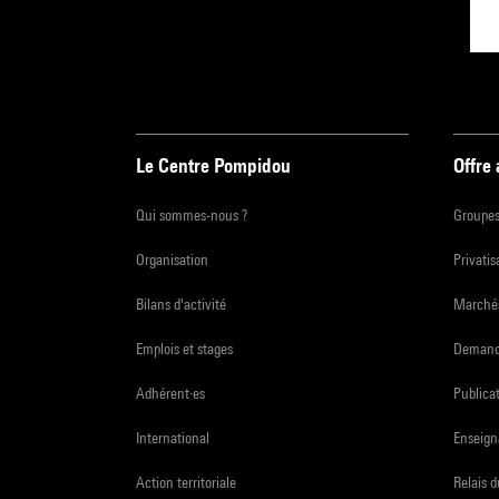
Le Centre Pompidou
Offre
Qui sommes-nous ?
Groupe
Organisation
Privatis
Bilans d'activité
Marchés
Emplois et stages
Demande
Adhérent·es
Publicat
International
Enseign
Action territoriale
Relais 