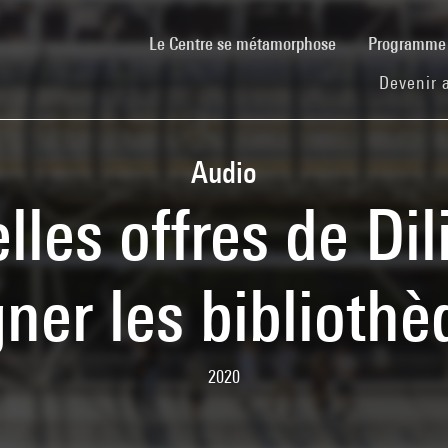
(current)
Le Centre se métamorphose
Programm
Devenir 
Audio
lles offres de Di
er les biblioth
2020