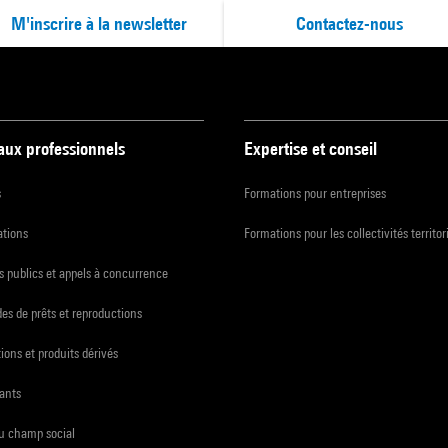
M'inscrire à la newsletter
Contactez-nous
 aux professionnels
Expertise et conseil
s
Formations pour entreprises
ations
Formations pour les collectivités territor
 publics et appels à concurrence
s de prêts et reproductions
ions et produits dérivés
ants
du champ social